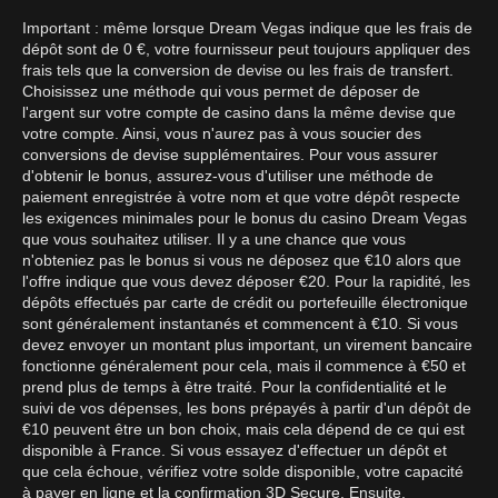
Important : même lorsque Dream Vegas indique que les frais de
dépôt sont de 0 €, votre fournisseur peut toujours appliquer des
frais tels que la conversion de devise ou les frais de transfert.
Choisissez une méthode qui vous permet de déposer de
l'argent sur votre compte de casino dans la même devise que
votre compte. Ainsi, vous n'aurez pas à vous soucier des
conversions de devise supplémentaires. Pour vous assurer
d'obtenir le bonus, assurez-vous d'utiliser une méthode de
paiement enregistrée à votre nom et que votre dépôt respecte
les exigences minimales pour le bonus du casino Dream Vegas
que vous souhaitez utiliser. Il y a une chance que vous
n'obteniez pas le bonus si vous ne déposez que €10 alors que
l'offre indique que vous devez déposer €20. Pour la rapidité, les
dépôts effectués par carte de crédit ou portefeuille électronique
sont généralement instantanés et commencent à €10. Si vous
devez envoyer un montant plus important, un virement bancaire
fonctionne généralement pour cela, mais il commence à €50 et
prend plus de temps à être traité. Pour la confidentialité et le
suivi de vos dépenses, les bons prépayés à partir d'un dépôt de
€10 peuvent être un bon choix, mais cela dépend de ce qui est
disponible à France. Si vous essayez d'effectuer un dépôt et
que cela échoue, vérifiez votre solde disponible, votre capacité
à payer en ligne et la confirmation 3D Secure. Ensuite,