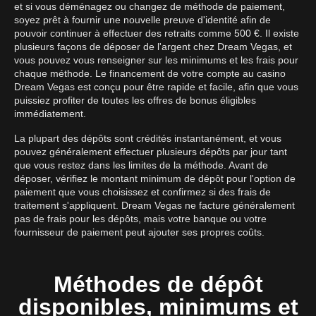
et si vous déménagez ou changez de méthode de paiement,
soyez prêt à fournir une nouvelle preuve d'identité afin de
pouvoir continuer à effectuer des retraits comme 500 €. Il existe
plusieurs façons de déposer de l'argent chez Dream Vegas, et
vous pouvez vous renseigner sur les minimums et les frais pour
chaque méthode. Le financement de votre compte au casino
Dream Vegas est conçu pour être rapide et facile, afin que vous
puissiez profiter de toutes les offres de bonus éligibles
immédiatement.
La plupart des dépôts sont crédités instantanément, et vous
pouvez généralement effectuer plusieurs dépôts par jour tant
que vous restez dans les limites de la méthode. Avant de
déposer, vérifiez le montant minimum de dépôt pour l'option de
paiement que vous choisissez et confirmez si des frais de
traitement s'appliquent. Dream Vegas ne facture généralement
pas de frais pour les dépôts, mais votre banque ou votre
fournisseur de paiement peut ajouter ses propres coûts.
Méthodes de dépôt
disponibles, minimums et