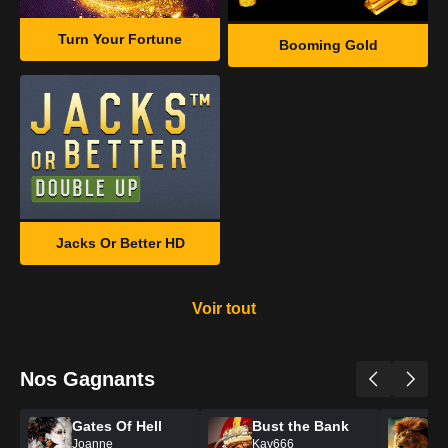
Turn Your Fortune
Booming Gold
Jacks Or Better HD
Voir tout
Nos Gagnants
Gates Of Hell
Bust the Bank
Po
Joanne
Kay666
Ivy