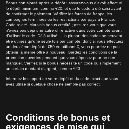
Bonus non ajouté après le dépôt : assurez-vous d'avoir effectué
le dépôt minimum, comme €20, et que le code a été saisi avant
de confirmer le paiement. Vérifiez les fautes de frappe, les
campagnes terminées ou les restrictions par pays à France.
Code rejeté. Mauvais bonus crédité ; assurez-vous que vous
n'aviez pas déjà une autre offre active dans votre compte avant
d'utiliser le code. Déjà utilisé — la plupart des codes ne peuvent
être utilisés qu'une seule fois par compte, donc si vous effectuez
un deuxième dépôt de €50 en utilisant €, vous pourriez ne pas
obtenir la même offre à nouveau. Gardez les conditions de la
promotion ouvertes pendant que vous déposez pour ne rien
manquer. Vérifiez si le bonus nécessite un code ou simplement
un certain montant d'argent, comme €20.
Informez le support de votre dépôt et du code exact que vous
avez utilisé si quelque chose ne semble pas correct.
Conditions de bonus et
exigences de mise qui