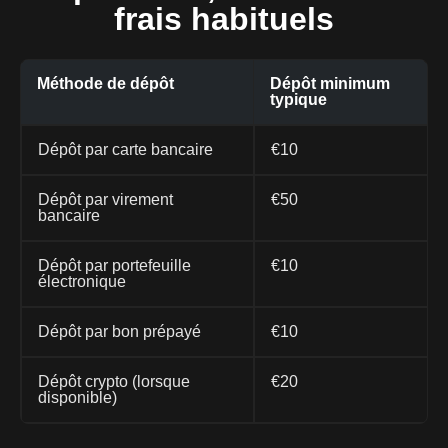
frais habituels
Méthode de dépôt
Dépôt minimum
typique
Dépôt par carte bancaire
€10
Dépôt par virement
€50
bancaire
Dépôt par portefeuille
€10
électronique
Dépôt par bon prépayé
€10
Dépôt crypto (lorsque
€20
disponible)