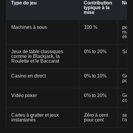
Type de jeu
Contribution
Note
typique à la
mise
Machines à sous
100 %
peuve
mach
éligi
Jeux de table classiques
0% to 20%
Souve
comme le Blackjack, la
Roulette et le Baccarat
Casino en direct
0% to 10%
Génér
pourr
Vidéo poker
0% to 20%
Génér
comp
Cartes à gratter et jeux
Zéro à cent
selon
instantanés
pour cent
l'off