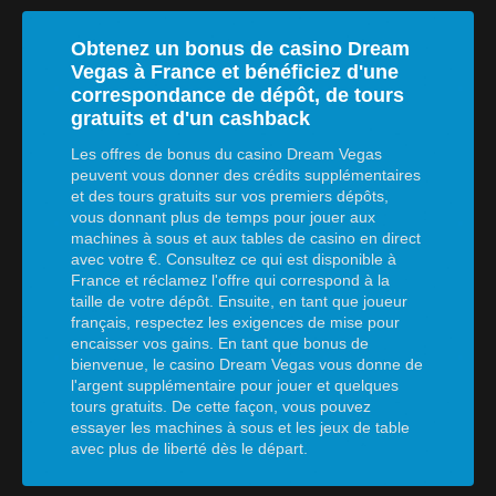
Obtenez un bonus de casino Dream
Vegas à France et bénéficiez d'une
correspondance de dépôt, de tours
gratuits et d'un cashback
Les offres de bonus du casino Dream Vegas
peuvent vous donner des crédits supplémentaires
et des tours gratuits sur vos premiers dépôts,
vous donnant plus de temps pour jouer aux
machines à sous et aux tables de casino en direct
avec votre €. Consultez ce qui est disponible à
France et réclamez l'offre qui correspond à la
taille de votre dépôt. Ensuite, en tant que joueur
français, respectez les exigences de mise pour
encaisser vos gains. En tant que bonus de
bienvenue, le casino Dream Vegas vous donne de
l'argent supplémentaire pour jouer et quelques
tours gratuits. De cette façon, vous pouvez
essayer les machines à sous et les jeux de table
avec plus de liberté dès le départ.