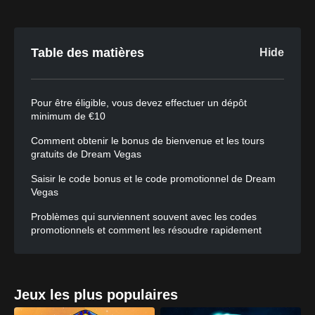
Table des matières
Hide
Pour être éligible, vous devez effectuer un dépôt
minimum de €10
Comment obtenir le bonus de bienvenue et les tours
gratuits de Dream Vegas
Saisir le code bonus et le code promotionnel de Dream
Vegas
Problèmes qui surviennent souvent avec les codes
promotionnels et comment les résoudre rapidement
Conditions de bonus et exigences de mise qui affectent
les retraits
Jeux les plus populaires
Ce qu'il faut vérifier avant d'encaisser