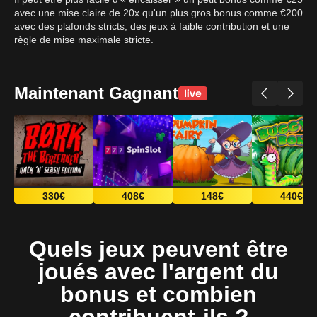
avec une mise claire de 20x qu'un plus gros bonus comme €200
avec des plafonds stricts, des jeux à faible contribution et une
règle de mise maximale stricte.
Maintenant Gagnant
330€
408€
148€
440€
Quels jeux peuvent être
joués avec l'argent du
bonus et combien