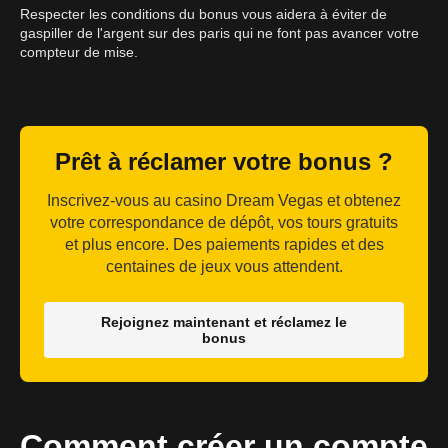
Respecter les conditions du bonus vous aidera à éviter de
gaspiller de l'argent sur des paris qui ne font pas avancer votre
compteur de mise.
Prêt à réclamer votre bonus ?
Inscrivez-vous au casino Dream Vegas et obtenez
votre correspondance de dépôt, vos tours gratuits
et plus encore. Des paiements rapides et des
centaines de jeux vous attendent.
Rejoignez maintenant et réclamez le
bonus
Comment créer un compte