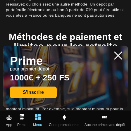
réessayez ou choisissez une autre méthode. Un dépôt par
portefeuille électronique ou bon à partir de €10 peut être utile si
vous êtes à France où les banques ne sont pas autorisées.
Méthodes de paiement et
limites pour les retraits
chez Dream Vegas
Prime
pour premier dépôt
Vous pouvez jouer en toute confiance chez Dream Vegas car
1000€ + 250 FS
vous savez que vous recevrez votre argent rapidement. Au
début, votre paiement est vérifié par l'entreprise elle-même
avant d'être envoyé à la méthode de paiement que vous avez
S'inscrire
choisie pour être livré. Assurez-vous toujours que les
informations que vous utilisez pour le retrait correspondent aux
informations de votre compte, et demandez toujours plus que le
montant minimum. Par exemple, si le montant minimum pour la
méthode que vous choisissez est €20, alors vous devez retirer
au moins ce montant. Combien de temps faut-il pour retirer de
App
Prime
Menu
Code promotionnel
Aucune prime sans dépôt
l'argent ? Il y a deux parties qui affectent la rapidité avec