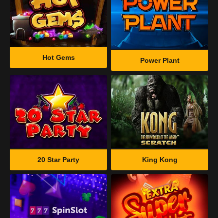
Hot Gems
Power Plant
20 Star Party
King Kong