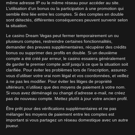
même adresse IP ou le même réseau pour accéder au site.
L’utilisation d’un bonus ou la participation à une promotion qui
semble être liée entre les comptes. Si des comptes en double
sont détectés, différentes conséquences peuvent survenir selon
la situation.
Le casino Dream Vegas peut fermer temporairement un ou
plusieurs comptes, restreindre certaines fonctionnalités,
demander des preuves supplémentaires, récupérer des crédits
bonus ou supprimer des profils en double. Si un deuxième
compte a été créé par erreur, le casino essaiera généralement
de garder le premier compte actif jusqu’à ce que la situation soit
clarifiée. Pour éviter les problèmes lors de l’inscription, assurez-
vous d’utiliser votre vrai nom légal et vos coordonnées, et veillez
à ne pas les modifier. Pour éviter les litiges de propriété
ultérieurs, n’utilisez que des moyens de paiement à votre nom.
Si vous avez déménagé ou changé d’adresse e-mail, ne créez
pas de nouveau compte. Mettez plutôt à jour votre ancien profil.
Être prêt pour des vérifications supplémentaires et ne pas
mélanger les moyens de paiement entre les comptes est
important si vous partagez un réseau domestique avec un autre
joueur.