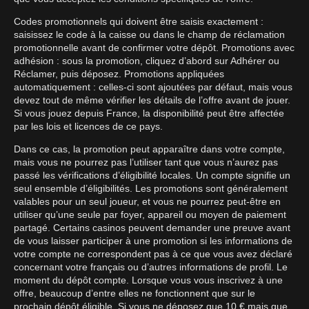
Codes promotionnels qui doivent être saisis exactement :
saisissez le code à la caisse ou dans le champ de réclamation
promotionnelle avant de confirmer votre dépôt. Promotions avec
adhésion : sous la promotion, cliquez d’abord sur Adhérer ou
Réclamer, puis déposez. Promotions appliquées
automatiquement : celles-ci sont ajoutées par défaut, mais vous
devez tout de même vérifier les détails de l’offre avant de jouer.
Si vous jouez depuis France, la disponibilité peut être affectée
par les lois et licences de ce pays.
Dans ce cas, la promotion peut apparaître dans votre compte,
mais vous ne pourrez pas l’utiliser tant que vous n’aurez pas
passé les vérifications d’éligibilité locales. Un compte signifie un
seul ensemble d’éligibilités. Les promotions sont généralement
valables pour un seul joueur, et vous ne pourrez peut-être en
utiliser qu’une seule par foyer, appareil ou moyen de paiement
partagé. Certains casinos peuvent demander une preuve avant
de vous laisser participer à une promotion si les informations de
votre compte ne correspondent pas à ce que vous avez déclaré
concernant votre français ou d’autres informations de profil. Le
moment du dépôt compte. Lorsque vous vous inscrivez à une
offre, beaucoup d’entre elles ne fonctionnent que sur le
prochain dépôt éligible. Si vous ne déposez que 10 € mais que