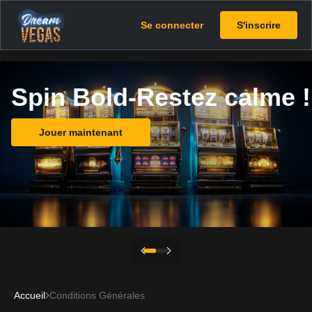
Se connecter
S'inscrire
Spin Bold-Restez calme !
Jouer maintenant
Accueil
Conditions Générales