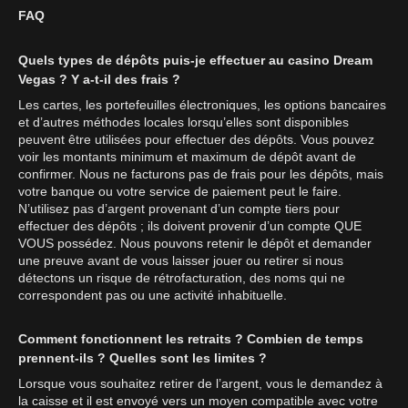
FAQ
Quels types de dépôts puis-je effectuer au casino Dream
Vegas ? Y a-t-il des frais ?
Les cartes, les portefeuilles électroniques, les options bancaires
et d’autres méthodes locales lorsqu’elles sont disponibles
peuvent être utilisées pour effectuer des dépôts. Vous pouvez
voir les montants minimum et maximum de dépôt avant de
confirmer. Nous ne facturons pas de frais pour les dépôts, mais
votre banque ou votre service de paiement peut le faire.
N’utilisez pas d’argent provenant d’un compte tiers pour
effectuer des dépôts ; ils doivent provenir d’un compte QUE
VOUS possédez. Nous pouvons retenir le dépôt et demander
une preuve avant de vous laisser jouer ou retirer si nous
détectons un risque de rétrofacturation, des noms qui ne
correspondent pas ou une activité inhabituelle.
Comment fonctionnent les retraits ? Combien de temps
prennent-ils ? Quelles sont les limites ?
Lorsque vous souhaitez retirer de l’argent, vous le demandez à
la caisse et il est envoyé vers un moyen compatible avec votre