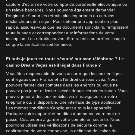
capture d’écran de votre compte de portefeuille électronique ou
un relevé bancaire). Nous pouvons également demander
l’origine de € pour les retraits plus importants ou certains
déclencheurs de risque. Pour obtenir une approbation plus
rapide, assurez-vous que les documents sont clairs, remplissent
toute la page et correspondent aux informations de votre
inscription. Les retraits peuvent être ralentis ou arrêtés jusqu’à
ce que la vérification soit terminée.
Et puis-je jouer en toute sécurité sur mon téléphone ? Le
casino Dream Vegas est-il légal dans France ?
Vous êtes responsable de vous assurer que les jeux en ligne
sont légaux dans France et à l’endroit où vous vivez. Nous
pouvons fermer des comptes dans les endroits où vous ne
pouvez pas jouer et limiter l’accès depuis certaines zones. Vous
pouvez jouer à des jeux mobiles via le navigateur de votre
téléphone ou, si disponible, une interface de type application.
Les mêmes conditions s’appliquent à tous les appareils.
Partagez votre appareil et ne dites à personne votre mot de
passe. Cela aidera à garder votre compte en sécurité. Nous
pourrions utiliser des vérifications de sécurité comme la
confirmation de votre connexion, la définition de limites de