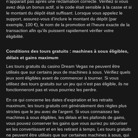
n’apparaît pas après une réclamation correcte. Vérifiez si vous
avez déjà un bonus actif, si le code était sensible à la casse et si
le montant du dépôt était suffisant. Lorsque vous appelez le
support, assurez-vous d’inclure le montant du dépôt (par
exemple, 100 €), le nom de la promotion et l’heure exacte de la
transaction afin qu’ils puissent rapidement vérifier votre
éligibilité.
Conditions des tours gratuits : machines à sous éligibles,
délais et gains maximum
Les tours gratuits du casino Dream Vegas ne peuvent être
utilisés que sur certains jeux de machines à sous. Vérifiez quels
jeux sont éligibles avant de commencer à tourner. Si vous
utilisez des tours gratuits sur un jeu qui n’est pas éligible, ils ne
fonctionneront pas et vous pourriez les perdre.
En ce qui concerne les dates d’expiration et les retraits
maximum, les tours gratuits ont généralement des règles plus
strictes que le jeu avec de l’argent. Si vous connaissez les
machines à sous éligibles, les délais et les plafonds de gains,
vous pouvez conserver les gains que vous auriez pu sécuriser
en les convertissant et en les retirant à temps. Les tours gratuits
ne peuvent être utilisés que sur certaines machines à sous, qui