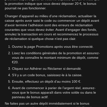
la promotion indique que vous devez déposer 20 €, le bonus
pourrait ne pas fonctionner.
Changer d’appareil au milieu d’une réclamation, actualiser la
caisse après avoir saisi le code ou commencer un dépôt avant
d’avoir terminé l’adhésion sont des erreurs de réclamation
courantes que vous devez éviter. Avant d’engager des fonds,
annulez la transaction en cours et recommencez le processus
de réclamation si quelque chose n’est pas clair.
Ouvrez la page Promotions après vous être connecté.
Lisez les conditions générales de la promotion et assurez-
vous de connaître le montant minimum de dépôt, comme
€20.
Cliquez sur Adhérer ou Réclamer si demandé.
S’il y a un code bonus, saisissez-le à la caisse.
Ensuite, effectuez un dépôt d’au moins 100 €.
Avant de commencer à parier de l’argent réel, assurez-
vous que le bonus apparaît dans votre solde ou dans le
panneau de bonus actif.
Ne faites pas un autre dépôt immédiatement si le bonus