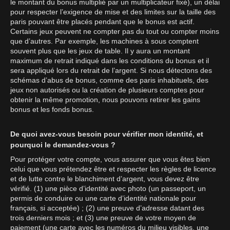
le montant du bonus multiplié par un multiplicateur fixé), un délai
pour respecter l’exigence de mise et des limites sur la taille des
paris pouvant être placés pendant que le bonus est actif.
Certains jeux peuvent ne compter pas du tout ou compter moins
que d’autres. Par exemple, les machines à sous comptent
souvent plus que les jeux de table. Il y aura un montant
maximum de retrait indiqué dans les conditions du bonus et il
sera appliqué lors du retrait de l’argent. Si nous détectons des
schémas d’abus de bonus, comme des paris inhabituels, des
jeux non autorisés ou la création de plusieurs comptes pour
obtenir la même promotion, nous pouvons retirer les gains
bonus et les fonds bonus.
De quoi avez-vous besoin pour vérifier mon identité, et
pourquoi le demandez-vous ?
Pour protéger votre compte, vous assurer que vous êtes bien
celui que vous prétendez être et respecter les règles de licence
et de lutte contre le blanchiment d’argent, vous devez être
vérifié. (1) une pièce d’identité avec photo (un passeport, un
permis de conduire ou une carte d’identité nationale pour
français, si acceptée) ; (2) une preuve d’adresse datant des
trois derniers mois ; et (3) une preuve de votre moyen de
paiement (une carte avec les numéros du milieu visibles, une