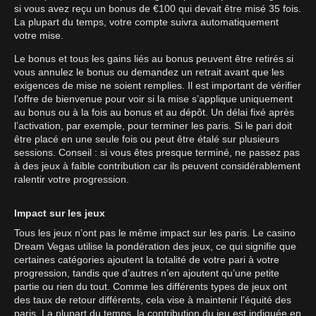
si vous avez reçu un bonus de €100 qui devait être misé 35 fois.
La plupart du temps, votre compte suivra automatiquement
votre mise.
Le bonus et tous les gains liés au bonus peuvent être retirés si
vous annulez le bonus ou demandez un retrait avant que les
exigences de mise ne soient remplies. Il est important de vérifier
l’offre de bienvenue pour voir si la mise s’applique uniquement
au bonus ou à la fois au bonus et au dépôt. Un délai fixé après
l’activation, par exemple, pour terminer les paris. Si le pari doit
être placé en une seule fois ou peut être étalé sur plusieurs
sessions. Conseil : si vous êtes presque terminé, ne passez pas
à des jeux à faible contribution car ils peuvent considérablement
ralentir votre progression.
Impact sur les jeux
Tous les jeux n’ont pas le même impact sur les paris. Le casino
Dream Vegas utilise la pondération des jeux, ce qui signifie que
certaines catégories ajoutent la totalité de votre pari à votre
progression, tandis que d’autres n’en ajoutent qu’une petite
partie ou rien du tout. Comme les différents types de jeux ont
des taux de retour différents, cela vise à maintenir l’équité des
paris. La plupart du temps, la contribution du jeu est indiquée en