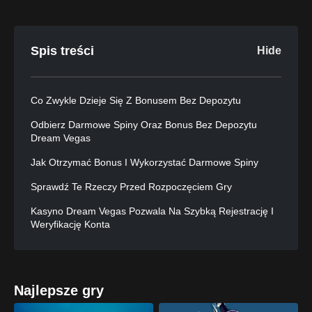
Spis treści
Hide
Co Zwykle Dzieje Się Z Bonusem Bez Depozytu
Odbierz Darmowe Spiny Oraz Bonus Bez Depozytu
Dream Vegas
Jak Otrzymać Bonus I Wykorzystać Darmowe Spiny
Sprawdź Te Rzeczy Przed Rozpoczęciem Gry
Kasyno Dream Vegas Pozwala Na Szybką Rejestrację I
Weryfikację Konta
Jak Szybko Się Zarejestrować
Co Musisz Udowodnić Swoją Tożsamość
Najlepsze gry
Warunki Bonusu Bez Depozytu: Maksymalna Wypłata,
Gry, Których Nie Można Używać, Oraz Wymagania