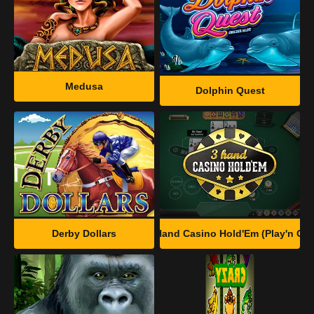
Korzystając Z Ios, Androida Lub Przeglądarki
Natychmiastowej
Jak Grać Na Iphone, Telefonie Z Androidem Lub W
Przeglądarce Internetowej
Medusa
Co Można Zrobić Na Telefonie
Dolphin Quest
Derby Dollars
3 Hand Casino Hold'Em (Play'n Go)