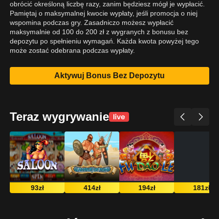
obrócić określoną liczbę razy, zanim będziesz mógł je wypłacić.
Pamiętaj o maksymalnej kwocie wypłaty, jeśli promocja o niej
wspomina podczas gry. Zasadniczo możesz wypłacić
maksymalnie od 100 do 200 zł z wygranych z bonusu bez
depozytu po spełnieniu wymagań. Każda kwota powyżej tego
może zostać odebrana podczas wypłaty.
Aktywuj Bonus Bez Depozytu
Teraz wygrywanie
93zł
414zł
194zł
181zł