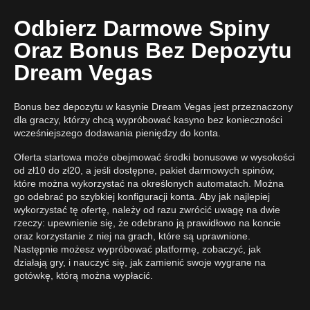
Odbierz Darmowe Spiny
Oraz Bonus Bez Depozytu
Dream Vegas
Bonus bez depozytu w kasynie Dream Vegas jest przeznaczony
dla graczy, którzy chcą wypróbować kasyno bez konieczności
wcześniejszego dodawania pieniędzy do konta.
Oferta startowa może obejmować środki bonusowe w wysokości
od zł10 do zł20, a jeśli dostępne, pakiet darmowych spinów,
które można wykorzystać na określonych automatach. Można
go odebrać po szybkiej konfiguracji konta. Aby jak najlepiej
wykorzystać tę ofertę, należy od razu zwrócić uwagę na dwie
rzeczy: upewnienie się, że odebrano ją prawidłowo na koncie
oraz korzystanie z niej na grach, które są uprawnione.
Następnie możesz wypróbować platformę, zobaczyć, jak
działają gry, i nauczyć się, jak zamienić swoje wygrane na
gotówkę, którą można wypłacić.