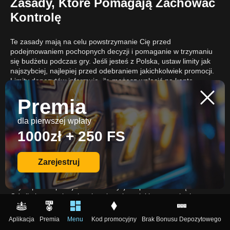
Zasady, Które Pomagają Zachować
Kontrolę
Te zasady mają na celu powstrzymanie Cię przed
podejmowaniem pochopnych decyzji i pomaganie w trzymaniu
się budżetu podczas gry. Jeśli jesteś z Polska, ustaw limity jak
najszybciej, najlepiej przed odebraniem jakichkolwiek promocji.
Limity depozytów informują, ile możesz wpłacić na konto
każdego dnia, tygodnia lub miesiąca.
Premia
Na przykład możesz ustawić tygodniowy limit na zł100, aby nie
móc wpłacić więcej niż tyle. Limity strat pozwalają ustawić
dla pierwszej wpłaty
maksymalną kwotę pieniędzy, którą można stracić w określonym
1000zł + 250 FS
czasie. Na przykład, jeśli stracisz zł50 w ciągu dnia, gra
przestanie działać. Na przykład możesz ograniczyć zakłady do
zł2 na rundę, aby upewnić się, że jeden spin lub rozdanie nie
Zarejestruj
przekroczy Twojego poziomu komfortu. Ustaw limity czasu,
przez jaki możesz być zalogowany, na przykład 30 lub 90 minut,
aby zapobiec podejmowaniu decyzji na podstawie zmęczenia.
Gdy limit zostanie osiągnięty, bezpieczniej jest natychmiast
przestać niż próbować zmieniać gry lub podejmować większe
ryzyko.
Aplikacja
Premia
Menu
Kod promocyjny
Brak Bonusu Depozytowego