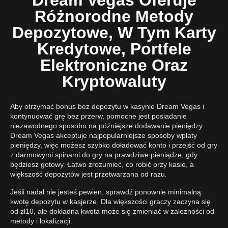
Dream Vegas Oferuje
Różnorodne Metody
Depozytowe, W Tym Karty
Kredytowe, Portfele
Elektroniczne Oraz
Kryptowaluty
Aby otrzymać bonus bez depozytu w kasynie Dream Vegas i
kontynuować grę bez przerw, pomocne jest posiadanie
niezawodnego sposobu na późniejsze dodawanie pieniędzy.
Dream Vegas akceptuje najpopularniejsze sposoby wpłaty
pieniędzy, więc możesz szybko doładować konto i przejść od gry
z darmowymi spinami do gry na prawdziwe pieniądze, gdy
będziesz gotowy. Łatwo zrozumieć, co robić przy kasie, a
większość depozytów jest przetwarzana od razu.
Jeśli nadal nie jesteś pewien, sprawdź ponownie minimalną
kwotę depozytu w kasjerze. Dla większości graczy zaczyna się
od zł10, ale dokładna kwota może się zmieniać w zależności od
metody i lokalizacji.