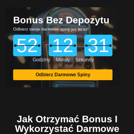
Bonus Bez Depozytu
Odbierz swoje darmowe spiny już teraz!
52
12
29
Godziny
Minuty
Sekundy
Odbierz Darmowe Spiny
Jak Otrzymać Bonus I
Wykorzystać Darmowe