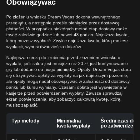
Obowiązywać
Po złożeniu wniosku Dream Vegas dokona wewnętrznego
przeglądu, a następnie prześle pieniądze przez dostawcę
płatności. W przypadku niektórych metod etap dostawy może
trwać zaledwie godzinę lub nawet 48 godzin. Najniższa kwota,
którą możesz wypłacić: Zwykle najniższa kwota, którą możesz
wypłacić, wynosi dwadzieścia dolarów.
Najlepszą rzeczą do zrobienia przed złożeniem wniosku o
wypłatę, jeśli saldo jest mniejsze niż 20 zł, jest kontynuowanie
gry lub dodanie do niego pieniędzy. Opłaty: Dream Vegas stara
się utrzymywać opłaty za wypłaty na jak najniższym poziomie,
ale opłaty mogą nadal obowiązywać w zależności od dostawcy,
banku lub kursu wymiany. Czasami opłata jest wyświetlana w
kasjerze przed potwierdzeniem wypłaty. Zawsze sprawdzaj
ekran potwierdzenia, aby zobaczyć całkowitą kwotę, którą
musisz zapłacić.
Typ metody
Minimalna
Średni czas dos
kwota wypłaty
po zatwierdzeni