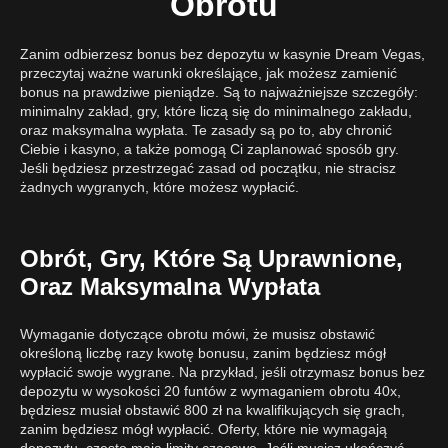
Obrotu
Zanim odbierzesz bonus bez depozytu w kasynie Dream Vegas,
przeczytaj ważne warunki określające, jak możesz zamienić
bonus na prawdziwe pieniądze. Są to najważniejsze szczegóły:
minimalny zakład, gry, które liczą się do minimalnego zakładu,
oraz maksymalna wypłata. Te zasady są po to, aby chronić
Ciebie i kasyno, a także pomogą Ci zaplanować sposób gry.
Jeśli będziesz przestrzegać zasad od początku, nie stracisz
żadnych wygranych, które możesz wypłacić.
Obrót, Gry, Które Są Uprawnione,
Oraz Maksymalna Wypłata
Wymaganie dotyczące obrotu mówi, że musisz obstawić
określoną liczbę razy kwotę bonusu, zanim będziesz mógł
wypłacić swoje wygrane. Na przykład, jeśli otrzymasz bonus bez
depozytu w wysokości 20 funtów z wymaganiem obrotu 40x,
będziesz musiał obstawić 800 zł na kwalifikujących się grach,
zanim będziesz mógł wypłacić. Oferty, które nie wymagają