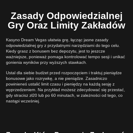
Zasady Odpowiedzialnej
Gry Oraz Limity Zakładów
Kasyno Dream Vegas ułatwia grę, łącząc jasne zasady
odpowiedzialnej gry z przydatnymi narzędziami do tego celu.
Kiedy grasz z bonusem bez depozytu, jest to jeszcze
ważniejsze, ponieważ pomaga kontrolować tempo sesji i unikać
gonienia wyników przy wyższych stawkach.
Ustal dla siebie budżet przed rozpoczęciem i traktuj pieniądze
bonusowe jako rozrywkę, a nie pieniądze. Zasadniczo
powinieneś ustalić limit czasu i pieniędzy na każdą sesję z
wyprzedzeniem. Na przykład możesz zdecydować się przestać,
gdy stracisz zł20 lub po 60 minutach, w zależności od tego, co
nastąpi wcześniej.