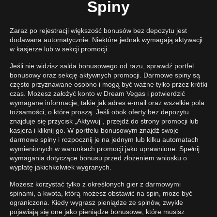
Spiny
Zaraz po rejestracji większość bonusów bez depozytu jest
dodawana automatycznie. Niektóre jednak wymagają aktywacji
w kasjerze lub w sekcji promocji.
Jeśli nie widzisz salda bonusowego od razu, sprawdź portfel
bonusowy oraz sekcję aktywnych promocji. Darmowe spiny są
często przyznawane osobno i mogą być ważne tylko przez krótki
czas. Możesz założyć konto w Dream Vegas i potwierdzić
wymagane informacje, takie jak adres e-mail oraz wszelkie pola
tożsamości, o które proszą. Jeśli obok oferty bez depozytu
znajduje się przycisk „Aktywuj”, przejdź do strony promocji lub
kasjera i kliknij go. W portfelu bonusowym znajdź swoje
darmowe spiny i rozpocznij je na jednym lub kilku automatach
wymienionych w warunkach promocji jako uprawnione. Spełnij
wymagania dotyczące bonusu przed złożeniem wniosku o
wypłatę jakichkolwiek wygranych.
Możesz korzystać tylko z określonych gier z darmowymi
spinami, a kwota, którą możesz obstawić na spin, może być
ograniczona. Kiedy wygrasz pieniądze ze spinów, zwykle
pojawiają się one jako pieniądze bonusowe, które musisz