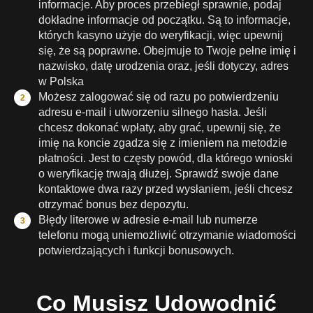
informacje. Aby proces przebiegł sprawnie, podaj
dokładne informacje od początku. Są to informacje,
których kasyno użyje do weryfikacji, więc upewnij
się, że są poprawne. Obejmuje to Twoje pełne imię i
nazwisko, datę urodzenia oraz, jeśli dotyczy, adres
w Polska
Możesz zalogować się od razu po potwierdzeniu
adresu e-mail i utworzeniu silnego hasła. Jeśli
chcesz dokonać wpłaty, aby grać, upewnij się, że
imię na koncie zgadza się z imieniem na metodzie
płatności. Jest to częsty powód, dla którego wnioski
o weryfikację trwają dłużej. Sprawdź swoje dane
kontaktowe dwa razy przed wysłaniem, jeśli chcesz
otrzymać bonus bez depozytu.
Błędy literowe w adresie e-mail lub numerze
telefonu mogą uniemożliwić otrzymanie wiadomości
potwierdzających i funkcji bonusowych.
Co Musisz Udowodnić