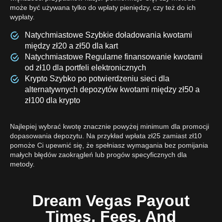
może być używana tylko do wpłaty pieniędzy, czy też do ich
wypłaty.
Natychmiastowe Szybkie doładowania kwotami
między zł20 a zł50 dla kart
Natychmiastowe Regularne finansowanie kwotami
od zł10 dla portfeli elektronicznych
Krypto Szybko po potwierdzeniu sieci dla
alternatywnych depozytów kwotami między zł50 a
zł100 dla krypto
Najlepiej wybrać kwotę znacznie powyżej minimum dla promocji
dopasowania depozytu. Na przykład wpłata zł25 zamiast zł10
pomoże Ci upewnić się, że spełniasz wymagania bez pomijania
małych błędów zaokrągleń lub progów specyficznych dla
metody.
Dream Vegas Payout
Times, Fees, And