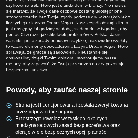
szyfrowania SSL, które jest standardem w branży. Nie musisz
się martwić, że Twoje dane osobowe zostaną udostępnione
stronom trzecim bez Twojej zgody podczas gry w którąkolwiek z
licznych gier kasyna Dream Vegas. Nasz zespół obsługi klienta
jest dostępny 24 godziny na dobę, siedem dni w tygodniu, aby
pomóc Ci w razie jakichkolwiek problemów w Polska. Jasne
warunki, jasne zasady bonusów i szybkie, niezawodne wypłaty
to ważne elementy doświadczenia kasyna Dream Vegas, które
sprawiają, że gracze są zadowoleni. Nieustannie się
doskonalimy dzięki Twoim opiniom i monitorujemy nasze
metody, aby zapewnić, że Twoja przestrzeń do gry pozostaje
bezpieczna i uczciwa.
Powody, aby zaufać naszej stronie
Strona jest licencjonowana i została zweryfikowana
przez odpowiednie organy.
Przestrzega również wszystkich lokalnych i
międzynarodowych zasad bezpieczeństwa oraz
oferuje wiele bezpiecznych opcji płatności.