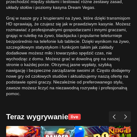
przechodzić między stołami i testować różne zestawy zasad,
układy stołów i poziomy kasyna Dream Vegas.
Graj w nasze gry z krupierami na żywo, które dzięki transmisjom
HD sprawiają, że czujesz się jak w prawdziwym kasynie. Możesz
rozmawiać z profesjonalnymi gospodarzami i innymi graczami,
grając w ruletkę na żywo, blackjacka i popularne teleturnieje
bezpośrednio na telefonie lub tablecie. Dzięki wynikom na żywo,
szczegółowym statystykom i funkcjom takim jak zakłady
dodatkowe możesz miło i towarzysko spędzić czas, nie
wychodząc z domu. Możesz grać w dowolną grę na naszej
stronie o każdej porze. Otrzymuj jasne wypłaty, szybką
nawigację i bezpieczne zarządzanie swoimi zł. Często dodajemy
nowe gry od czołowych studiów i aktualizujemy naszą ofertę na
podstawie opinii graczy. Niezależnie od preferowanego stylu,
zawsze możesz liczyć na niezawodną rozrywkę i profesjonalną
pomoc.
Teraz wygrywanie