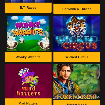
E.T. Races
Forbidden Throne
Hells Grannies
Wicked Circus
Mad Hatters
Forest Band