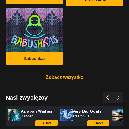
Babushkas
Zobacz wszystko
Nasi zwycięzcy
Azrabah Wishes
Very Big Goats
Pa
Ranger
Treambula
Rif
370zł
142zł