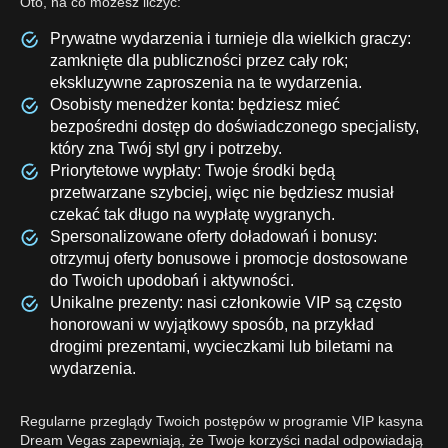
Oto, na co możesz liczyć:
Prywatne wydarzenia i turnieje dla wielkich graczy:
zamknięte dla publiczności przez cały rok;
ekskluzywne zaproszenia na te wydarzenia.
Osobisty menedżer konta: będziesz mieć
bezpośredni dostęp do doświadczonego specjalisty,
który zna Twój styl gry i potrzeby.
Priorytetowe wypłaty: Twoje środki będą
przetwarzane szybciej, więc nie będziesz musiał
czekać tak długo na wypłatę wygranych.
Spersonalizowane oferty doładowań i bonusy:
otrzymuj oferty bonusowe i promocje dostosowane
do Twoich upodobań i aktywności.
Unikalne prezenty: nasi członkowie VIP są często
honorowani w wyjątkowy sposób, na przykład
drogimi prezentami, wycieczkami lub biletami na
wydarzenia.
Regularne przeglądy Twoich postępów w programie VIP kasyna
Dream Vegas zapewniają, że Twoje korzyści nadal odpowiadają