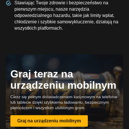
Stawiając Twoje zdrowie i bezpieczeństwo na
pierwszym miejscu, nasze narzędzia
odpowiedzialnego hazardu, takie jak limity wpłat,
chłodzenie i szybkie samowykluczenie, działają na
wszystkich platformach.
Graj teraz na
urządzeniu mobilnym
Ciesz się pełnym doświadczeniem kasynowym na telefonie
lub tablecie dzięki szybkiemu ładowaniu, bezpiecznym
płatnościom i wszystkim ulubionym grom.
Graj na urządzeniu mobilnym