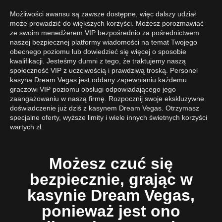
Możliwości awansu są zawsze dostępne, więc dalszy udział
może prowadzić do większych korzyści. Możesz porozmawiać
ze swoim menedżerem VIP bezpośrednio za pośrednictwem
naszej bezpiecznej platformy wiadomości na temat Twojego
obecnego poziomu lub dowiedzieć się więcej o sposobie
kwalifikacji. Jesteśmy dumni z tego, że traktujemy naszą
społeczność VIP z uczciwością i prawdziwą troską. Personel
kasyna Dream Vegas jest oddany zapewnianiu każdemu
graczowi VIP poziomu obsługi odpowiadającego jego
zaangażowaniu w naszą firmę. Rozpocznij swoje ekskluzywne
doświadczenie już dziś z kasynem Dream Vegas. Otrzymasz
specjalne oferty, wyższe limity i wiele innych świetnych korzyści
wartych zł.
Możesz czuć się
bezpiecznie, grając w
kasynie Dream Vegas,
ponieważ jest ono