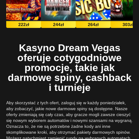
222zł
244zł
264zł
303zł
Kasyno Dream Vegas
oferuje cotygodniowe
promocje, takie jak
darmowe spiny, cashback
i turnieje
Aby skorzystać z tych ofert, zaloguj się w każdy poniedziałek,
aby zobaczyć, jakie nowe darmowe spiny są dostępne. Nasze
oferty zmieniają się cały czas, aby gracze mogli zawsze cieszyć
się nowym wyborem automatów i nowymi szansami na wygraną.
Oznacza to, że nie są potrzebne żadne kody ani inne
skomplikowane kroki, aby otrzymać pakiety darmowych spinów.
Możesz natychmiast zamienić rundy na wybranych automatach