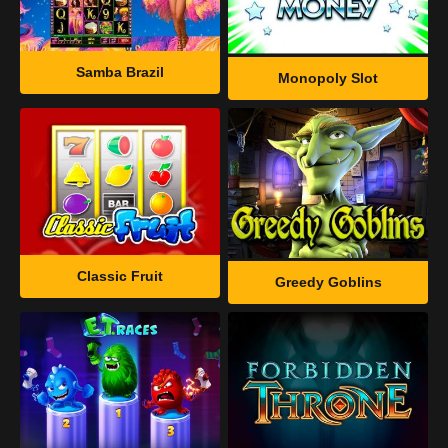
kroku:
Samba Brazil
Monopoly Slot
Classic Fruit
Greedy Goblins