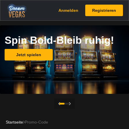
Anmelden
Registrieren
Spin Bold-Bleib ruhig!
Jetzt spielen
Startseite
Promo-Code