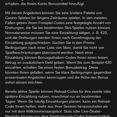
erhalten, die Ihrem Konto Bonusmittel hinzufügt.
Mit diesen Angeboten können Sie eine breitere Palette von
Casino-Spielen für längere Zeiträume spielen. In den meisten
Fällen geben Ihnen Freispiel-Codes eine festgelegte Anzahl von
Drehungen, die Sie bei bestimmten Slot-Spielen nutzen können.
Normalerweise müssen Sie eine Einzahlung tätigen, z. B. €20,
und die Drehungen werden Ihnen nach Genehmigung der
Einzahlung gutgeschrieben. Suchen Sie in den Promo-
Bedingungen nach einer Liste von Slots, damit Sie nicht von
Spielbeschränkungen überrascht werden. Nach einer
Einzahlung können Bonusguthaben-Codes Ihnen einen festen
Betrag an zusätzlichem Geld geben. Wenn Sie zum Beispiel €30
einzahlen, erhalten Sie einen festen Bonusbetrag. Diese
könnten Ihnen gefallen, wenn Sie klare Bedingungen gegenüber
prozentualen Angeboten bevorzugen und die Höhe des Bonus
sofort wissen möchten.
Bereits aktive Spieler können Reload-Codes für ihre zweite oder
spätere Einzahlung nutzen, manchmal nur an bestimmten
Tagen. Wenn Sie häufig Einzahlungen planen, kann ein Reload-
Code Ihnen helfen, mehr aus Ihrer Session herauszuholen als
nur mit dem Willkommensangebot. Slots oder Live-Dealer-
Bereiche können nur über Spielkategorie-Codes freigeschaltete