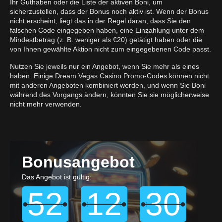
Ihr Guthaben oder die Liste der aktiven Boni, um
sicherzustellen, dass der Bonus noch aktiv ist. Wenn der Bonus
nicht erscheint, liegt das in der Regel daran, dass Sie den
falschen Code eingegeben haben, eine Einzahlung unter dem
Mindestbetrag (z. B. weniger als €20) getätigt haben oder die
von Ihnen gewählte Aktion nicht zum eingegebenen Code passt.
Nutzen Sie jeweils nur ein Angebot, wenn Sie mehr als eines
haben. Einige Dream Vegas Casino Promo-Codes können nicht
mit anderen Angeboten kombiniert werden, und wenn Sie Boni
während des Vorgangs ändern, könnten Sie sie möglicherweise
nicht mehr verwenden.
Bonusangebot
Das Angebot ist gültig:
52
12
28