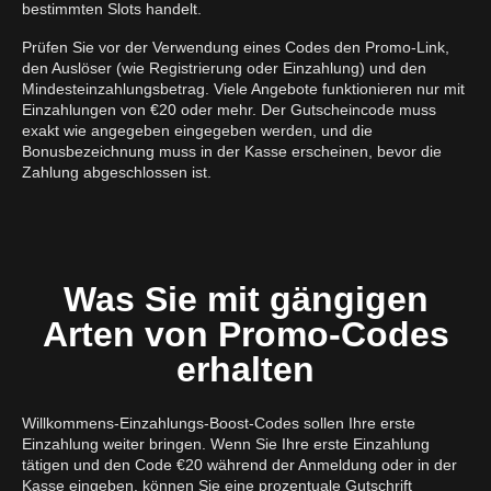
bestimmten Slots handelt.
Prüfen Sie vor der Verwendung eines Codes den Promo-Link,
den Auslöser (wie Registrierung oder Einzahlung) und den
Mindesteinzahlungsbetrag. Viele Angebote funktionieren nur mit
Einzahlungen von €20 oder mehr. Der Gutscheincode muss
exakt wie angegeben eingegeben werden, und die
Bonusbezeichnung muss in der Kasse erscheinen, bevor die
Zahlung abgeschlossen ist.
Was Sie mit gängigen
Arten von Promo-Codes
erhalten
Willkommens-Einzahlungs-Boost-Codes sollen Ihre erste
Einzahlung weiter bringen. Wenn Sie Ihre erste Einzahlung
tätigen und den Code €20 während der Anmeldung oder in der
Kasse eingeben, können Sie eine prozentuale Gutschrift