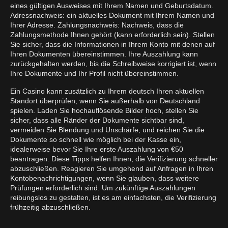
eines gültigen Ausweises mit Ihrem Namen und Geburtsdatum.
Adressnachweis: ein aktuelles Dokument mit Ihrem Namen und
Ihrer Adresse. Zahlungsnachweis: Nachweis, dass die
Zahlungsmethode Ihnen gehört (kann erforderlich sein). Stellen
Sie sicher, dass die Informationen in Ihrem Konto mit denen auf
Ihren Dokumenten übereinstimmen. Ihre Auszahlung kann
zurückgehalten werden, bis die Schreibweise korrigiert ist, wenn
Ihre Dokumente und Ihr Profil nicht übereinstimmen.
Ein Casino kann zusätzlich zu Ihrem deutsch Ihren aktuellen
Standort überprüfen, wenn Sie außerhalb von Deutschland
spielen. Laden Sie hochauflösende Bilder hoch, stellen Sie
sicher, dass alle Ränder der Dokumente sichtbar sind,
vermeiden Sie Blendung und Unschärfe, und reichen Sie die
Dokumente so schnell wie möglich bei der Kasse ein,
idealerweise bevor Sie Ihre erste Auszahlung von €50
beantragen. Diese Tipps helfen Ihnen, die Verifizierung schneller
abzuschließen. Reagieren Sie umgehend auf Anfragen in Ihren
Kontobenachrichtigungen, wenn Sie glauben, dass weitere
Prüfungen erforderlich sind. Um zukünftige Auszahlungen
reibungslos zu gestalten, ist es am einfachsten, die Verifizierung
frühzeitig abzuschließen.