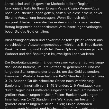
korrekt sind und die gewählte Methode in Ihrer Region
funktioniert. Falls für Ihren Dream Vegas Casino Promo-Code
noch Bonusbedingungen gelten, prüfen Sie diese erneut, bevor
Sie eine Auszahlung beantragen. Wenn Sie noch nicht
umgesetzt haben, kann die Kasse den sofort auszuzahlenden
Betrag begrenzen oder bestimmte Voraussetzungen verlangen,
bevor Sie das Geld erhalten.
Auszahlungsoptionen und erwartete Zeiten: Spieler können aus
verschiedenen Auszahlungsmethoden wählen, z. B. Kreditkarte,
Banküberweisung und E-Wallet. Diese Optionen können je nach
Wohnort und den Bankregeln im jeweiligen Land variieren.
Die Bearbeitungszeiten hängen von zwei Faktoren ab: wie lange
das Casino braucht, um Ihre Anfrage zu genehmigen, und wie
lange der Zahlungsanbieter braucht, um das Geld zu senden.
Hinweise: E-Wallets: Innerhalb von 0–24 Stunden: Innerhalb von
0–24 Stunden Oft die schnellste Option nach Verifizierung;
Bankkarten: Innerhalb von 1–48 Stunden; 1–5 Werktage; kann
durch Regeln des Emittenten eingeschränkt sein; am besten für
größere Auszahlungen in vielen Fällen; Banküberweisungen:
Innerhalb von 1–72 Stunden; 2–7 Werktage; am besten für
größere Auszahlungen in vielen Fällen; Einige Methoden
können auch Mindest- und Höchstbeträge für Auszahlungen