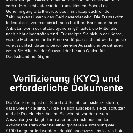
verhindern nicht autorisierte Transaktionen. Sobald die
Genehmigung erteilt wurde, bestimmt hauptsächlich der
Zahlungskanal, wann das Geld gesendet wird. Die Transaktion
befindet sich wahrscheinlich noch bei Ihrer Bank oder Ihrem
Anbieter, wenn der Status „genehmigt“ lautet, die Mittel aber
noch nicht eingetroffen sind. Erkundigen Sie sich in der Kasse,
welche Methoden für Ihr Konto verfügbar sind und wie lange sie
voraussichtlich dauern, bevor Sie eine Auszahlung beantragen,
wenn Sie Hilfe bei der Auswahl der besten Option für
Deutschland benötigen.
Verifizierung (KYC) und
erforderliche Dokumente
Die Verifizierung ist ein Standard-Schritt, um sicherzustellen,
dass Spieler die sind, für die sie sich ausgeben, sie zu schützen
und die Regeln einzuhalten. Sie wird oft vor der ersten
Auszahlung verlangt, kann aber auch nach bestimmten
Aktivitätsmustern oder bei einer größeren Auszahlung wie
€1000 angefordert werden. Identitätsnachweis: ein klares Foto