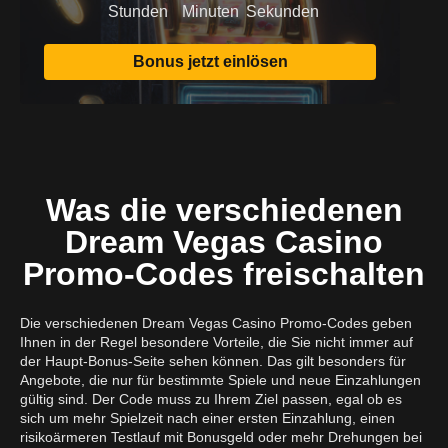
Stunden
Minuten
Sekunden
Bonus jetzt einlösen
Was die verschiedenen
Dream Vegas Casino
Promo-Codes freischalten
Die verschiedenen Dream Vegas Casino Promo-Codes geben
Ihnen in der Regel besondere Vorteile, die Sie nicht immer auf
der Haupt-Bonus-Seite sehen können. Das gilt besonders für
Angebote, die nur für bestimmte Spiele und neue Einzahlungen
gültig sind. Der Code muss zu Ihrem Ziel passen, egal ob es
sich um mehr Spielzeit nach einer ersten Einzahlung, einen
risikoärmeren Testlauf mit Bonusgeld oder mehr Drehungen bei