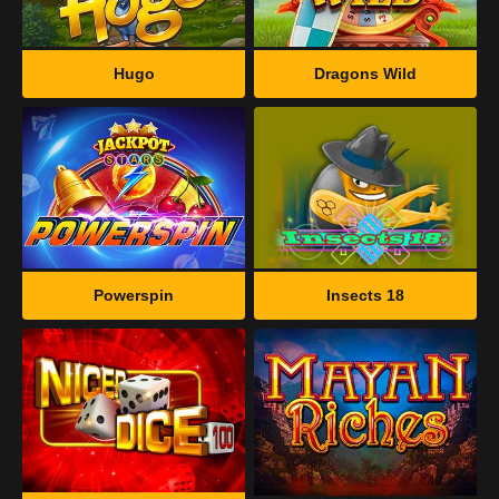
Verifizierung
Verifizierung (KYC) und erforderliche Dokumente
Hugo
Dragons Wild
Bonusregeln, die das Echtgeldspiel betreffen:
Umsatzbedingungen, Spielgewichtung und
Obergrenzen
Powerspin
Insects 18