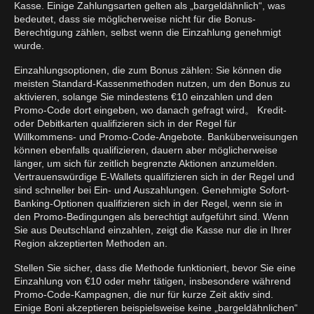
Kasse. Einige Zahlungsarten gelten als „bargeldähnlich“, was
bedeutet, dass sie möglicherweise nicht für die Bonus-
Berechtigung zählen, selbst wenn die Einzahlung genehmigt
wurde.
Einzahlungsoptionen, die zum Bonus zählen: Sie können die
meisten Standard-Kassenmethoden nutzen, um den Bonus zu
aktivieren, solange Sie mindestens €10 einzahlen und den
Promo-Code dort eingeben, wo danach gefragt wird。 Kredit-
oder Debitkarten qualifizieren sich in der Regel für
Willkommens- und Promo-Code-Angebote. Banküberweisungen
können ebenfalls qualifizieren, dauern aber möglicherweise
länger, um sich für zeitlich begrenzte Aktionen anzumelden.
Vertrauenswürdige E-Wallets qualifizieren sich in der Regel und
sind schneller bei Ein- und Auszahlungen. Genehmigte Sofort-
Banking-Optionen qualifizieren sich in der Regel, wenn sie in
den Promo-Bedingungen als berechtigt aufgeführt sind. Wenn
Sie aus Deutschland einzahlen, zeigt die Kasse nur die in Ihrer
Region akzeptierten Methoden an.
Stellen Sie sicher, dass die Methode funktioniert, bevor Sie eine
Einzahlung von €10 oder mehr tätigen, insbesondere während
Promo-Code-Kampagnen, die nur für kurze Zeit aktiv sind.
Einige Boni akzeptieren beispielsweise keine „bargeldähnlichen“