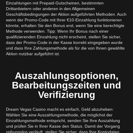
Einzahlungen mit Prepaid-Gutscheinen, bestimmten
Drittanbietern oder anderen in den Allgemeinen
Geschäftsbedingungen der Aktion aufgeführten Methoden. Auch
wenn der Promo-Code mit Ihrer €10-Einzahlung funktionieren
könnte, erhalten Sie den Bonus erst, wenn Sie eine berechtigte
Methode verwenden. Tipp: Wenn Ihr Bonus nach einer
qualifizierenden Einzahlung nicht erscheint, stellen Sie sicher,
dass der Promo-Code in der Kasse korrekt eingegeben wurde
und dass Ihre Zahlungsmethode als für die von Ihnen gewählte
Aktion nutzbar aufgeführt ist.
Auszahlungsoptionen,
Bearbeitungszeiten und
Verifizierung
Dream Vegas Casino macht es einfach, Geld abzuheben:
Wählen Sie eine Auszahlungsmethode, die möglichst der
Einzahlungsmethode entspricht, senden Sie Ihre Auszahlung
und prüfen Sie in Ihrer Kasse den Status. Damit der Vorgang
reibungslos verläuft, stellen Sie sicher, dass Ihre Kontodaten